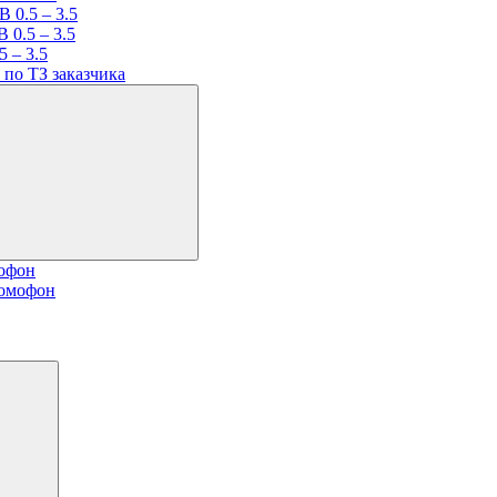
 0.5 – 3.5
 0.5 – 3.5
 – 3.5
по ТЗ заказчика
мофон
домофон