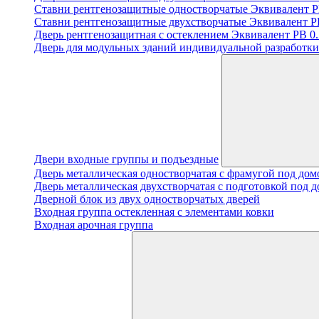
Ставни рентгенозащитные одностворчатые Эквивалент PB
Ставни рентгенозащитные двухстворчатые Эквивалент PB
Дверь рентгенозащитная с остеклением Эквивалент PB 0.5
Дверь для модульных зданий индивидуальной разработки 
Двери входные группы и подъездные
Дверь металлическая одностворчатая с фрамугой под до
Дверь металлическая двухстворчатая с подготовкой под 
Дверной блок из двух одностворчатых дверей
Входная группа остекленная с элементами ковки
Входная арочная группа