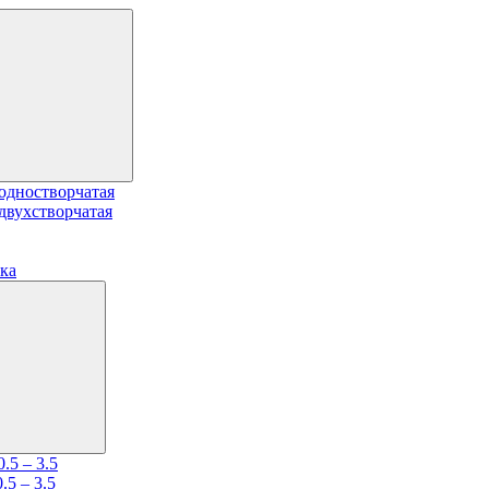
одностворчатая
двухстворчатая
ка
.5 – 3.5
5 – 3.5