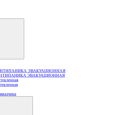
чатая АНТИПАНИКА ЭВАКУАЦИОННАЯ
чатая АНТИПАНИКА ЭВАКУАЦИОННАЯ
стекленная
стекленная
заказчика