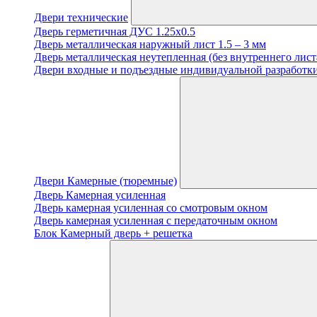
Двери технические
Дверь герметичная ДУС 1.25х0.5
Дверь металлическая наружный лист 1.5 – 3 мм
Дверь металлическая неутепленная (без внутреннего лист
Двери входные и подъездные индивидуальной разработки
Двери Камерные (тюремные)
Дверь Камерная усиленная
Дверь камерная усиленная со смотровым окном
Дверь камерная усиленная с передаточным окном
Блок Камерный дверь + решетка