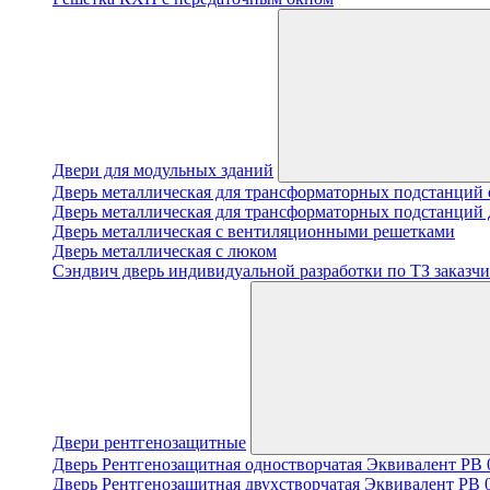
Двери для модульных зданий
Дверь металлическая для трансформаторных подстанций 
Дверь металлическая для трансформаторных подстанций 
Дверь металлическая с вентиляционными решетками
Дверь металлическая с люком
Cэндвич дверь индивидуальной разработки по ТЗ заказчи
Двери рентгенозащитные
Дверь Рентгенозащитная одностворчатая Эквивалент PB 0
Дверь Рентгенозащитная двухстворчатая Эквивалент PB 0.