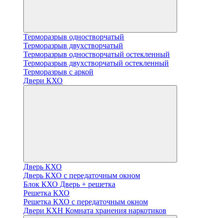
Терморазрыв одностворчатый
Терморазрыв двухстворчатый
Терморазрыв одностворчатый остекленный
Терморазрыв двухстворчатый остекленный
Терморазрыв с аркой
Двери КХО
Дверь КХО
Дверь КХО с передаточным окном
Блок КХО Дверь + решетка
Решетка КХО
Решетка КХО с передаточным окном
Двери КХН Комната хранения наркотиков