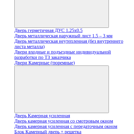
Дверь герметичная ДУС 1.25х0.5
Дверь металлическая наружный лист 1.5 – 3 мм
Дверь металлическая неутепленная (без внутреннего
листа металла)
Двери входные и подъездные индивидуальной
разработки по ТЗ заказчика
Двери Камерные (тюремные)
Дверь Камерная усиленная
Дверь камерная усиленная со смотровым окном
Дверь камерная усиленная с передаточным окном
Блок Камерный дверь + решетка