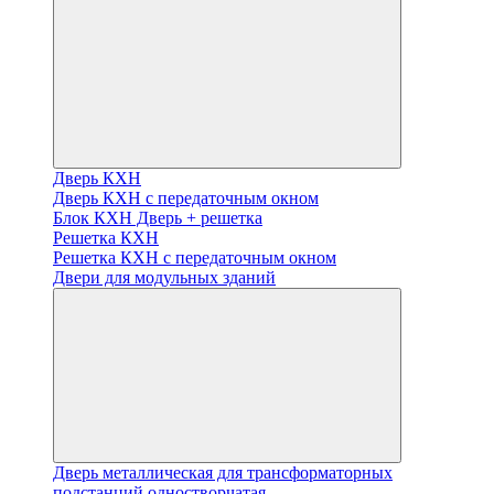
Дверь КХН
Дверь КХН с передаточным окном
Блок КХН Дверь + решетка
Решетка КХН
Решетка КХН с передаточным окном
Двери для модульных зданий
Дверь металлическая для трансформаторных
подстанций одностворчатая