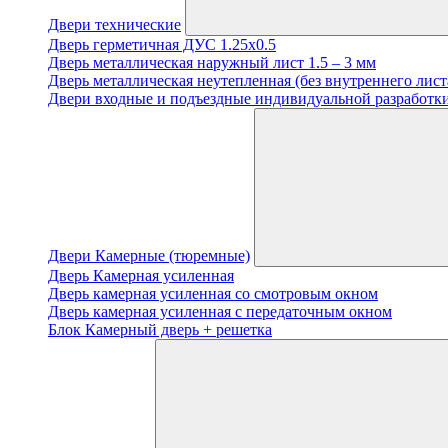
Двери технические
Дверь герметичная ДУС 1.25х0.5
Дверь металлическая наружный лист 1.5 – 3 мм
Дверь металлическая неутепленная (без внутреннего лист
Двери входные и подъездные индивидуальной разработки
Двери Камерные (тюремные)
Дверь Камерная усиленная
Дверь камерная усиленная со смотровым окном
Дверь камерная усиленная с передаточным окном
Блок Камерный дверь + решетка