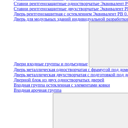
Ставни рентгенозащитные одностворчатые Эквивалент PB
Ставни рентгенозащитные двухстворчатые Эквивалент PB
Дверь рентгенозащитная с остеклением Эквивалент PB 0.5
Дверь для модульных зданий индивидуальной разработки 
Двери входные группы и подъездные
Дверь металлическая одностворчатая с фрамугой под до
Дверь металлическая двухстворчатая с подготовкой под 
Дверной блок из двух одностворчатых дверей
Входная группа остекленная с элементами ковки
Входная арочная группа