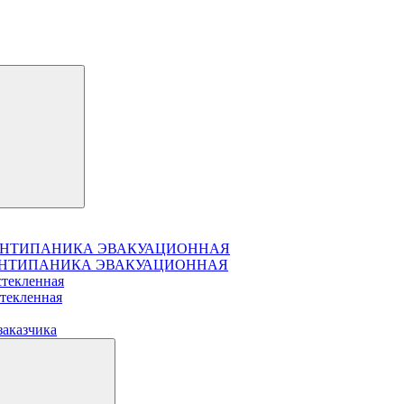
чатая АНТИПАНИКА ЭВАКУАЦИОННАЯ
чатая АНТИПАНИКА ЭВАКУАЦИОННАЯ
стекленная
стекленная
заказчика