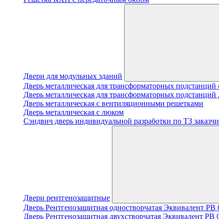
Двери для модульных зданий
Дверь металлическая для трансформаторных подстанций 
Дверь металлическая для трансформаторных подстанций 
Дверь металлическая с вентиляционными решетками
Дверь металлическая с люком
Cэндвич дверь индивидуальной разработки по ТЗ заказчи
Двери рентгенозащитные
Дверь Рентгенозащитная одностворчатая Эквивалент PB 0
Дверь Рентгенозащитная двухстворчатая Эквивалент PB 0.