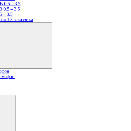
 0.5 – 3.5
 0.5 – 3.5
 – 3.5
по ТЗ заказчика
мофон
домофон