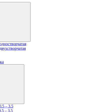
одностворчатая
двухстворчатая
ка
.5 – 3.5
5 – 3.5