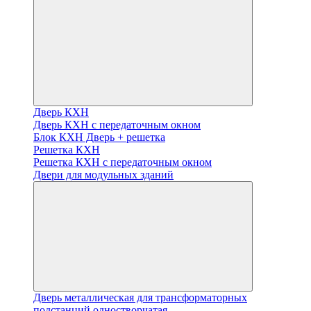
Дверь КХН
Дверь КХН с передаточным окном
Блок КХН Дверь + решетка
Решетка КХН
Решетка КХН с передаточным окном
Двери для модульных зданий
Дверь металлическая для трансформаторных
подстанций одностворчатая