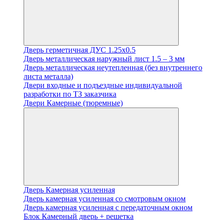
Дверь герметичная ДУС 1.25х0.5
Дверь металлическая наружный лист 1.5 – 3 мм
Дверь металлическая неутепленная (без внутреннего
листа металла)
Двери входные и подъездные индивидуальной
разработки по ТЗ заказчика
Двери Камерные (тюремные)
Дверь Камерная усиленная
Дверь камерная усиленная со смотровым окном
Дверь камерная усиленная с передаточным окном
Блок Камерный дверь + решетка