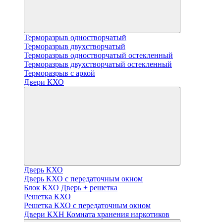
Терморазрыв одностворчатый
Терморазрыв двухстворчатый
Терморазрыв одностворчатый остекленный
Терморазрыв двухстворчатый остекленный
Терморазрыв с аркой
Двери КХО
Дверь КХО
Дверь КХО с передаточным окном
Блок КХО Дверь + решетка
Решетка КХО
Решетка КХО с передаточным окном
Двери КХН Комната хранения наркотиков