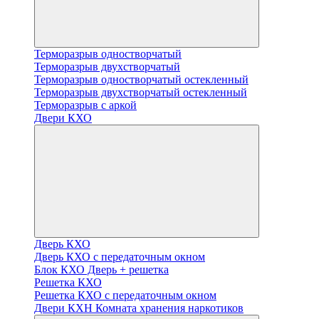
Терморазрыв одностворчатый
Терморазрыв двухстворчатый
Терморазрыв одностворчатый остекленный
Терморазрыв двухстворчатый остекленный
Терморазрыв с аркой
Двери КХО
Дверь КХО
Дверь КХО с передаточным окном
Блок КХО Дверь + решетка
Решетка КХО
Решетка КХО с передаточным окном
Двери КХН Комната хранения наркотиков