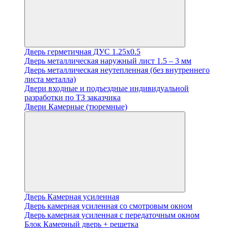
Дверь герметичная ДУС 1.25х0.5
Дверь металлическая наружный лист 1.5 – 3 мм
Дверь металлическая неутепленная (без внутреннего
листа металла)
Двери входные и подъездные индивидуальной
разработки по ТЗ заказчика
Двери Камерные (тюремные)
Дверь Камерная усиленная
Дверь камерная усиленная со смотровым окном
Дверь камерная усиленная с передаточным окном
Блок Камерный дверь + решетка