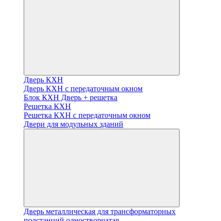
Дверь КХН
Дверь КХН с передаточным окном
Блок КХН Дверь + решетка
Решетка КХН
Решетка КХН с передаточным окном
Двери для модульных зданий
Дверь металлическая для трансформаторных
подстанций одностворчатая