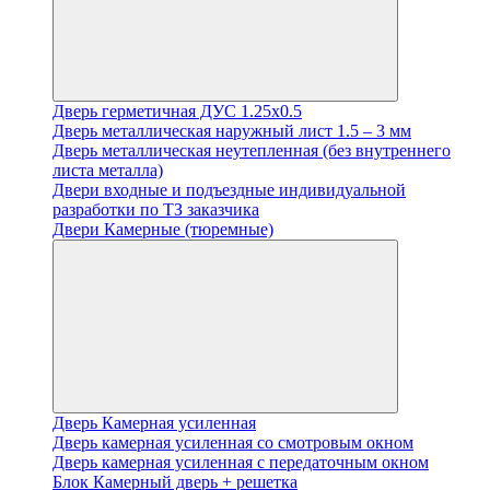
Дверь герметичная ДУС 1.25х0.5
Дверь металлическая наружный лист 1.5 – 3 мм
Дверь металлическая неутепленная (без внутреннего
листа металла)
Двери входные и подъездные индивидуальной
разработки по ТЗ заказчика
Двери Камерные (тюремные)
Дверь Камерная усиленная
Дверь камерная усиленная со смотровым окном
Дверь камерная усиленная с передаточным окном
Блок Камерный дверь + решетка