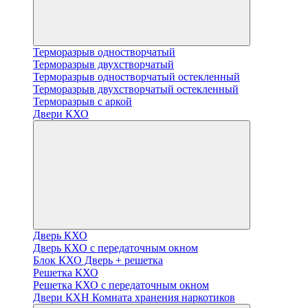
Терморазрыв одностворчатый
Терморазрыв двухстворчатый
Терморазрыв одностворчатый остекленный
Терморазрыв двухстворчатый остекленный
Терморазрыв с аркой
Двери КХО
Дверь КХО
Дверь КХО с передаточным окном
Блок КХО Дверь + решетка
Решетка КХО
Решетка КХО с передаточным окном
Двери КХН Комната хранения наркотиков