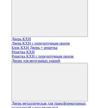
Дверь КХН
Дверь КХН с передаточным окном
Блок КХН Дверь + решетка
Решетка КХН
Решетка КХН с передаточным окном
Двери для модульных зданий
Дверь металлическая для трансформаторных
подстанций одностворчатая